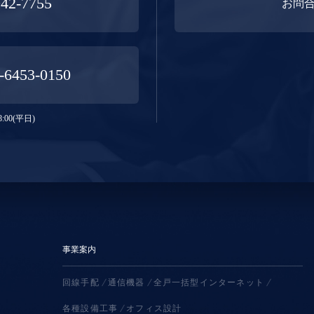
942-7755
お問
-6453-0150
:00(平日)
事業案内
回線手配
通信機器
全戸一括型インターネット
各種設備工事
オフィス設計